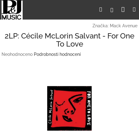
Přejít
Nák
Hledat
Přihlášení
na
obsah
koší
Značka:
Mack Avenue
2LP: Cécile McLorin Salvant - For One
To Love
Průměrné
Neohodnoceno
Podrobnosti hodnocení
hodnocení
produktu
je
0,0
z
5
hvězdiček.