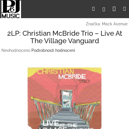
Přejít
Nák
Hledat
Přihlášení
na
obsah
koší
Značka:
Mack Avenue
2LP: Christian McBride Trio – Live At
The Village Vanguard
Průměrné
Neohodnoceno
Podrobnosti hodnocení
hodnocení
produktu
je
0,0
z
5
hvězdiček.