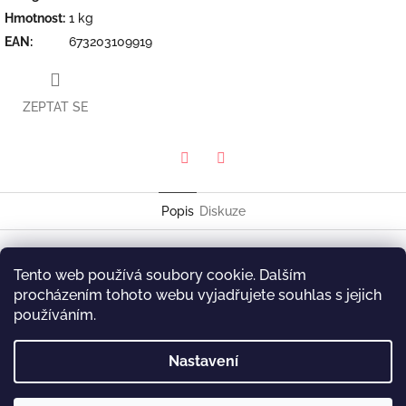
Hmotnost
:
1 kg
EAN
:
673203109919
ZEPTAT SE
Twitter
Facebook
Popis
Diskuze
Christian McBride Trio
Tento web používá soubory cookie. Dalším
Live At The Village Vanguard
procházením tohoto webu vyjadřujete souhlas s jejich
Mack Avenue Records MAC 1099LP
používáním.
Z
Nastavení
á
p