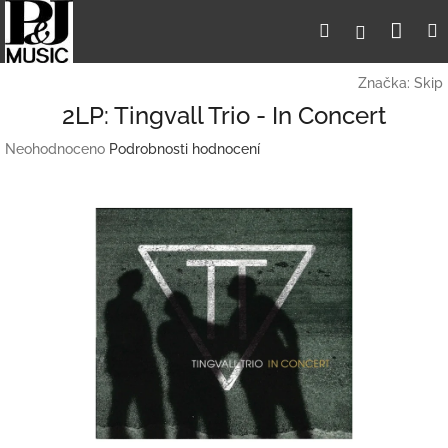
Přejít
Nák
Hledat
Přihlášení
na
obsah
koší
Značka:
Skip
2LP: Tingvall Trio - In Concert
Průměrné
Neohodnoceno
Podrobnosti hodnocení
hodnocení
produktu
je
0,0
z
5
hvězdiček.