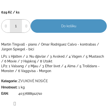
629 Kč
/ ks
Měrná
cena:
Do košíku
Martin Tingvall - piano / Omar Rodriguez Calvo - kontrabas /
Jürgen Spiegel - bicí
LP1: 1 Hjälten / 2. Nu djävlar / 3 Avsked / 4 Vägen / 5 Mustasch
/ 6 Movie / 7 Hajskraj / 8 Utsikt
LP2: 1 Valsang / 2 Mjau / 3 Efter livet / 4 Alma / 5 Trolldans -
Monster / 6 Vaggvisa - Morgon
Kategorie
:
ZVUKOVÉ NOSIČE
Hmotnost
:
1 kg
EAN
:
4037688912710