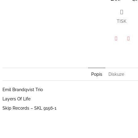
TISK
Twitter
Face
Popis
Diskuze
Emil Brandqvist Trio
Layers Of Life
Skip Records – SKL 9156-1