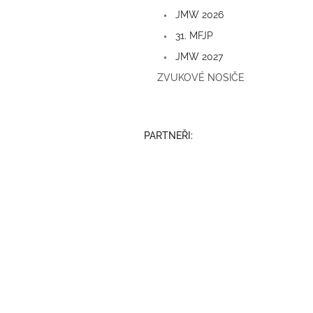
a
JMW 2026
n
e
31. MFJP
l
JMW 2027
ZVUKOVÉ NOSIČE
PARTNEŘI: