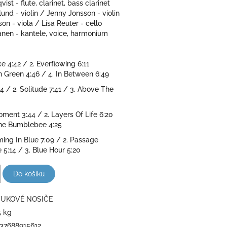
ist - flute, clarinet, bass clarinet
und - violin / Jenny Jonsson - violin
on - viola / Lisa Reuter - cello
anen - kantele, voice, harmonium
ke 4:42 / 2. Everflowing 6:11
In Green 4:46 / 4. In Between 6:49
24 / 2. Solitude 7:41 / 3. Above The
Moment 3:44 / 2. Layers Of Life 6:20
The Bumblebee 4:25
ing In Blue 7:09 / 2. Passage
5:14 / 3. Blue Hour 5:20
Do košíku
UKOVÉ NOSIČE
5 kg
37688915612