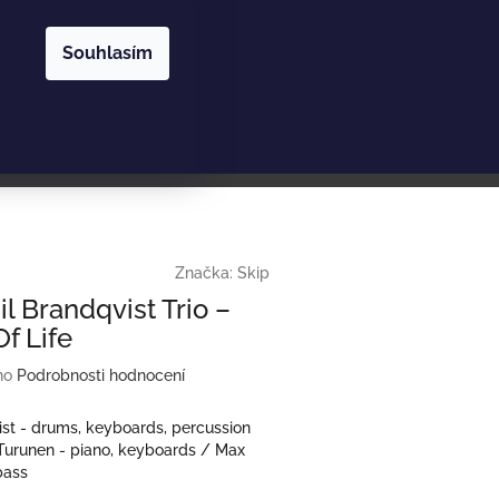
Nákupní
Hledat
Přihlášení
Souhlasím
košík
Značka:
Skip
l Brandqvist Trio –
f Life
no
Podrobnosti hodnocení
st - drums, keyboards, percussion
Turunen - piano, keyboards / Max
bass