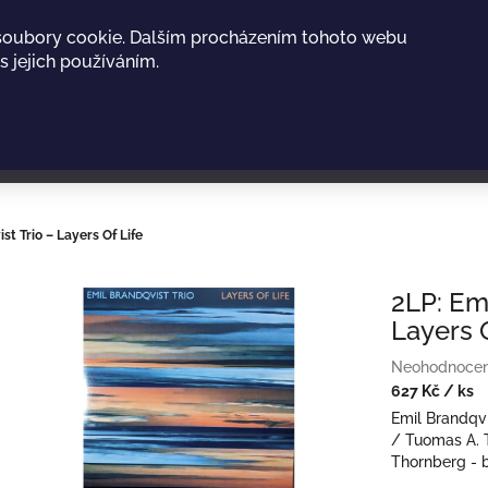
soubory cookie. Dalším procházením tohoto webu
s jejich používáním.
st Trio – Layers Of Life
2LP: Emi
Layers O
Průměrné
Neohodnoce
hodnocení
627 Kč
/ ks
produktu
Měrná
Emil Brandqvi
je
cena:
/ Tuomas A. 
0,0
Thornberg - 
z