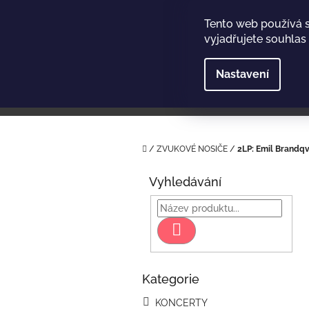
Přejít
na
Tento web používá 
obsah
vyjadřujete souhlas 
Nastavení
Domů
/
ZVUKOVÉ NOSIČE
/
2LP: Emil Brandqvi
P
o
Vyhledávání
s
t
r
Hledat
a
n
n
Kategorie
Přeskočit
í
kategorie
p
KONCERTY