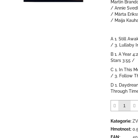
Martin Brandqv
5
/ Annie Svedl
hvězdiček.
/ Märta Erikss
/ Maija Kauh
A 1. Still Awa
/ 3. Lullaby 
B 1. A Year 4:
Stars 3:55 /
C 1. In This 
/ 3. Follow 
D 1. Daydream
Through Time 
Kategorie
:
ZV
Hmotnost
:
0.
EAN
:
40