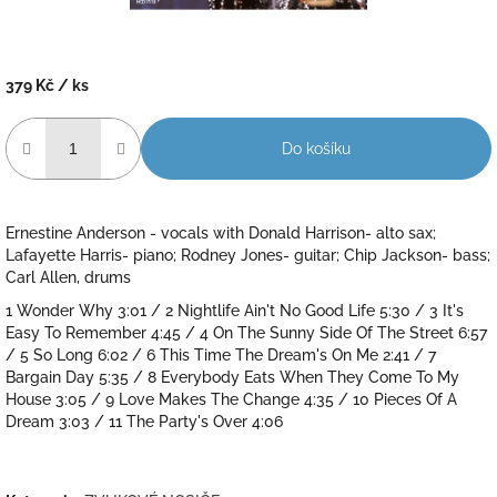
379 Kč
/ ks
Měrná
cena:
Do košíku
Ernestine Anderson - vocals with Donald Harrison- alto sax;
Lafayette Harris- piano; Rodney Jones- guitar; Chip Jackson- bass;
Carl Allen, drums
1 Wonder Why 3:01 / 2 Nightlife Ain't No Good Life 5:30 / 3 It's
Easy To Remember 4:45 / 4 On The Sunny Side Of The Street 6:57
/ 5 So Long 6:02 / 6 This Time The Dream's On Me 2:41 / 7
Bargain Day 5:35 / 8 Everybody Eats When They Come To My
House 3:05 / 9 Love Makes The Change 4:35 / 10 Pieces Of A
Dream 3:03 / 11 The Party's Over 4:06