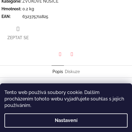
Kategorie
:
ZVUKOVÉ NOSIČE
Hmotnost
:
0.2 kg
EAN
:
632375711825
ZEPTAT SE
Twitter
Facebook
Popis
Diskuze
Ernestine Anderson
Tento web používá soubory cookie. Dalším
Love Makes The Changes
procházením tohoto webu vyjadřujete souhlas s jejich
HighNote
HCD 7118
používáním.
Z
Nastavení
á