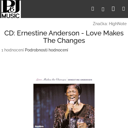
Přejít
Nák
Hledat
Přihlášení
na
obsah
koší
Značka:
HighNote
CD: Ernestine Anderson - Love Makes
The Changes
Průměrné
1 hodnocení
Podrobnosti hodnocení
hodnocení
produktu
je
5,0
z
5
hvězdiček.