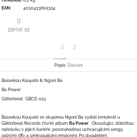
EAN
:
4030433602324
ZEPTAT SE
Twitter
Facebook
Popis
Diskuze
Bassekou Kouyaté & Ngoni Ba
Ba Power
Glitterbeat ‎ GBCD 023
Bassekou Kouyaté se skupinou Ngoni Ba vydali tentokrát u
Glitterbeat Records čtvrté album
Ba Power
. Okouzlující, důležitou
nahrávku v jejich kariéře, pozoruhodnou uchvacujícími songy,
ostrými riffy a překypujícími emocemi. Po dvouletém