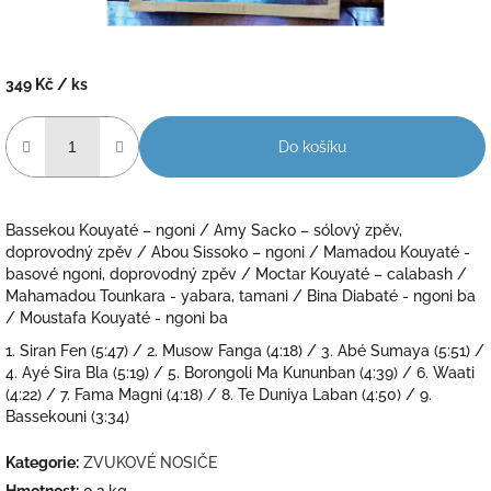
349 Kč
/ ks
Měrná
cena:
Do košíku
Bassekou Kouyaté – ngoni / Amy Sacko – sólový zpěv,
doprovodný zpěv / Abou Sissoko – ngoni / Mamadou Kouyaté -
basové ngoni, doprovodný zpěv / Moctar Kouyaté – calabash /
Mahamadou Tounkara - yabara, tamani / Bina Diabaté - ngoni ba
/ Moustafa Kouyaté - ngoni ba
1. Siran Fen (5:47) / 2. Musow Fanga (4:18) / 3. Abé Sumaya (5:51) /
4. Ayé Sira Bla (5:19) / 5. Borongoli Ma Kununban (4:39) / 6. Waati
(4:22) / 7. Fama Magni (4:18) / 8. Te Duniya Laban (4:50) / 9.
Bassekouni (3:34)
Kategorie
:
ZVUKOVÉ NOSIČE
Hmotnost
:
0.2 kg