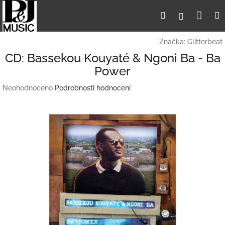
Přejít
Nák
Hledat
Přihlášení
na
obsah
koší
Značka:
Glitterbeat
CD: Bassekou Kouyaté & Ngoni Ba - Ba
Power
Průměrné
Neohodnoceno
Podrobnosti hodnocení
hodnocení
produktu
je
0,0
z
5
hvězdiček.