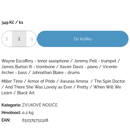
349 Kč
/ ks
Měrná
cena:
Do košíku
Wayne Escoffery - tenor saxophone / Jeremy Pelt - trumpet /
James Burton III - trombone / Xavier Davis - piano / Vicente
Archer - bass / Johnathan Blake - drums
Miller Time / Armor of Pride / Awuraa Amma / The Spin Doctor
/ And There She Was Lovely as Ever / Pretty / When Will We
Learn / Black Art
Kategorie
:
ZVUKOVÉ NOSIČE
Hmotnost
:
0.2 kg
EAN
:
632375731328