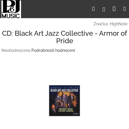
Přejít
Nák
Hledat
Přihlášení
na
obsah
koší
Značka:
HighNote
CD: Black Art Jazz Collective - Armor of
Pride
Průměrné
Neohodnoceno
Podrobnosti hodnocení
hodnocení
produktu
je
0,0
z
5
hvězdiček.