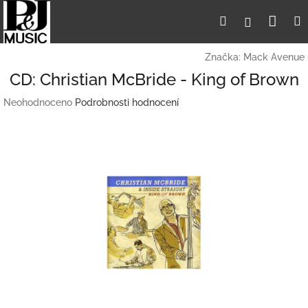
Přejít
Nák
Hledat
Přihlášení
na
obsah
koší
Značka:
Mack Avenue
CD: Christian McBride - King of Brown
Průměrné
Neohodnoceno
Podrobnosti hodnocení
hodnocení
produktu
je
0,0
z
5
hvězdiček.