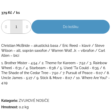
379 Kč
/ ks
Měrná
cena:
Do košíku
Christian McBride – akustická basa / Eric Reed – klavír / Steve
Wilson – alt, soprán saxofon / Warren Wolf, Jr. – vibrafon / Carl
Allen – bicí
1. Brother Mister - 4:54 / 2. Theme for Kareem - 7:52 / 3. Rainbow
Wheel - 6:31 / 4. Starbeam - 6:38 / 5. Used 'Ta Could - 6:35 / 6.
The Shade of the Cedar Tree - 7:50 / 7. Pursuit of Peace - 6:07 / 8.
Uncle James - 5:27 / 9. Stick & Move - 8:07 / 10. Where Are You? -
4:19
Kategorie
:
ZVUKOVÉ NOSIČE
Hmotnost
:
0.2 kg