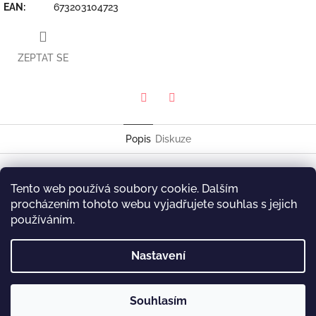
EAN
:
673203104723
ZEPTAT SE
Twitter
Facebook
Popis
Diskuze
Christian McBride
Tento web používá soubory cookie. Dalším
King of Brown
procházením tohoto webu vyjadřujete souhlas s jejich
Mack Avenue Records MAC 104
používáním.
Z
Nastavení
á
p
a
Souhlasím
t
Copyright 2026
P&J Music
. Všechna práva vyhrazena.
Vytvořil Shoptet