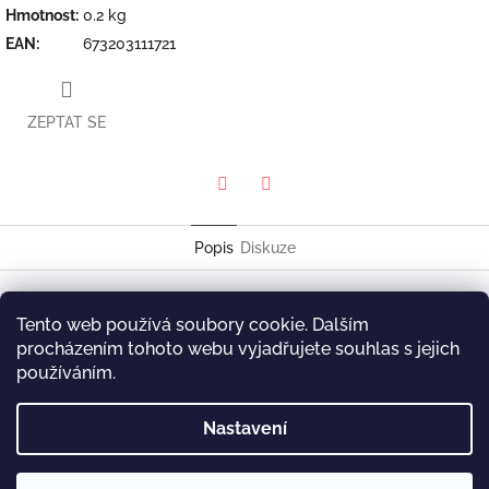
Hmotnost
:
0.2 kg
EAN
:
673203111721
ZEPTAT SE
Twitter
Facebook
Popis
Diskuze
Christian Sands
Tento web používá soubory cookie. Dalším
Reach
procházením tohoto webu vyjadřujete souhlas s jejich
Mack Avenue Records MAC 1117
používáním.
Z
Nastavení
á
p