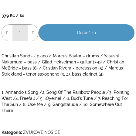
379 Kč
/ ks
Měrná
cena:
Do košíku
Christian Sands - piano / Marcus Baylor – drums / Yasushi
Nakamura – bass / Gilad Hekselman - guitar (7-9) / Christian
McBride - bass (8) / Cristian Rivera - percussion (5) / Marcus
Strickland - tenor saxophone (3, 4), bass clarinet (4)
1. Armando's Song /2. Song Of The Rainbow People /3. Pointing
West /4. Freefall / 5. ¡Óyeme! / 6. Bud's Tune / 7. Reaching For
The Sun / 8. Use Me / 9. Gangstalude / 10. Somewhere Out
There
Kategorie
:
ZVUKOVÉ NOSIČE