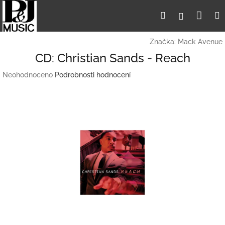
Přejít
Nák
Hledat
Přihlášení
na
obsah
koší
Značka:
Mack Avenue
CD: Christian Sands - Reach
Průměrné
Neohodnoceno
Podrobnosti hodnocení
hodnocení
produktu
je
0,0
z
5
hvězdiček.