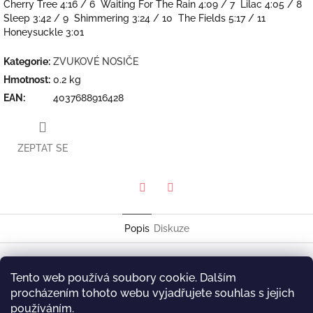
Cherry Tree 4:16 / 6 Waiting For The Rain 4:09 / 7 Lilac 4:05 / 8
Sleep 3:42 / 9 Shimmering 3:24 / 10 The Fields 5:17 / 11
Honeysuckle 3:01
Kategorie
:
ZVUKOVÉ NOSIČE
Hmotnost
:
0.2 kg
EAN
:
4037688916428
ZEPTAT SE
Twitter
Facebook
Popis
Diskuze
Emil Brandqvist
Tento web používá soubory cookie. Dalším
Interludes
procházením tohoto webu vyjadřujete souhlas s jejich
Skip Records SKP 9164-2
používáním.