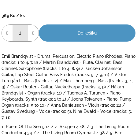
369 Kč
/ ks
Měrná
cena:
Do košíku
Emil Brandqvist - Drums, Percussion, Electric Piano [Rhodes], Piano
(tracks: 1 to 4, 7, 8) / Martin Brandqvist - Flute, Clarinet, Bass
Clarinet, Saxophone (tracks: 1 to 4, 8, 9) / Gicken Johansson -
Guitar, Lap Steel Guitar, Bass Fredrik (tracks: 5, 7, 9, 11) / Viktor
Turegård - Bass (tracks: 1, 2) / Max Thornberg - Bass (tracks: 3, 4,
9) / Oskar Reuter - Guitar, Nyckelharpa (tracks: 4, 9) / Håkan
Brandqvist - Organ (tracks: 11) / Tuomas A. Turunen - Piano,
Keyboards, Synth (tracks: 1 to 4) / Joona Toivanen - Piano, Pump
Organ (tracks: 5 to 10) / Anna Danielsson - Violin (tracks: 11) /
Gustav Svedung - Voice (tracks: 5), Nina Ewald - Voice (tracks: 5,
7, 11)
1 Poem Of The Sea 5:14 / 2 Skogen 4:48 / 3 The Living Room
Conductor 4:34 / 4 The Living Room Gymnast 4:38 / 5 Bird