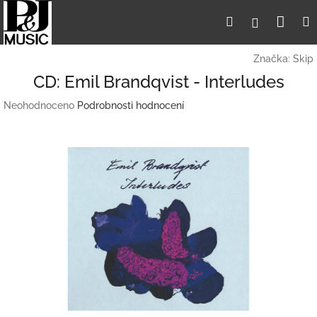
Přejít
Nák
Hledat
Přihlášení
na
obsah
koší
Značka:
Skip
CD: Emil Brandqvist - Interludes
Průměrné
Neohodnoceno
Podrobnosti hodnocení
hodnocení
produktu
je
0,0
z
5
hvězdiček.