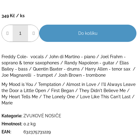
349 Kč
/ ks
Měrná
cena:
Do košíku
Freddy Cole- vocals / John di Martino - piano / Joel Frahm -
soprano & tenor saxophones / Randy Napoleon - guitar / Elias
Bailey - bass / Quentin Baxter - drums / Harry Allen - tenor sax /
Joe Magnarelli - trumpet / Josh Brown - trombone
My Mood is You / Temptation / Almost in Love / I'll Always Leave
the Door a Little Open / First Began / They Didn't Believe Me /
My Heart Tells Me / The Lonely One / Love Like This Can't Last /
Marie
Kategorie
:
ZVUKOVÉ NOSIČE
Hmotnost
:
0.2 kg
EAN
:
632375731229