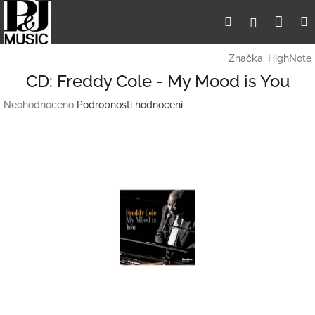
Přejít
Nák
Hledat
Přihlášení
na
obsah
koší
Značka:
HighNote
CD: Freddy Cole - My Mood is You
Průměrné
Neohodnoceno
Podrobnosti hodnocení
hodnocení
produktu
je
0,0
z
5
hvězdiček.