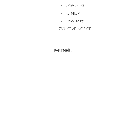
a
JMW 2026
n
e
31. MFJP
l
JMW 2027
ZVUKOVÉ NOSIČE
PARTNEŘI: