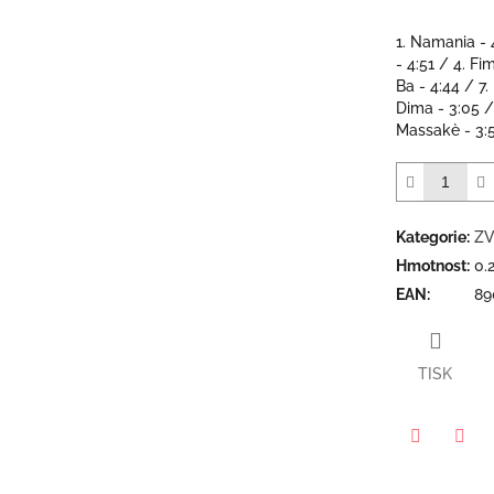
1. Namania - 4
- 4:51 / 4. Fi
Ba - 4:44 / 7.
Dima - 3:05 
Massakè - 3:53
Kategorie
:
ZV
Hmotnost
:
0.
EAN
:
89
TISK
Twitter
Face