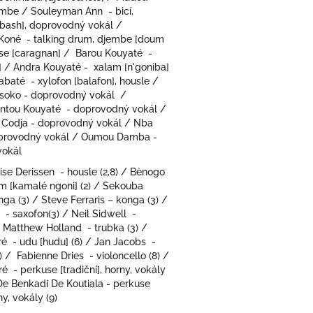
mbe / Souleyman Ann - bicí,
abash], doprovodný vokál /
oné - talking drum, djembe [doum
se [caragnan] / Barou Kouyaté -
] / Andra Kouyaté - xalam [n'goniba]
iabaté - xylofon [balafon], housle /
soko - doprovodný vokál /
ntou Kouyaté - doprovodný vokál /
 Codja - doprovodný vokál / Nba
oprovodný vokál / Oumou Damba -
vokál
ise Derissen - housle (2,8) / Bènogo
am [kamalé ngoni] (2) / Sekouba
a (3) / Steve Ferraris – konga (3) /
 - saxofon(3) / Neil Sidwell -
 Matthew Holland - trubka (3) /
é - udu [hudu] (6) / Jan Jacobs -
8) / Fabienne Dries - violoncello (8) /
é - perkuse [tradiční], horny, vokály
De Benkadi De Koutiala - perkuse
ny, vokály (9)