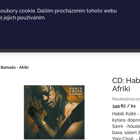
soubory cookie. Dalším procházením tohoto webu
s jejich používáním.
 Bamada - Afriki
CD: Hab
Afriki
Průměrné
Neohodnoce
hodnocení
349 Kč
/ ks
produktu
Měrná
Habib Koité -
je
cena:
kytara, dopr
0,0
Sarré -housl
z
basa, xalam 
5
Yoro Cissé -