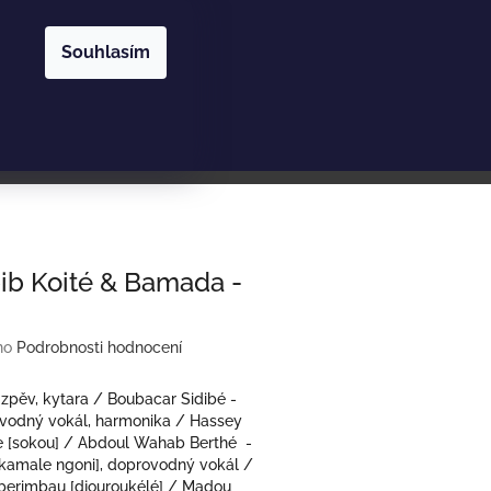
Nákupní
Hledat
Přihlášení
Souhlasím
košík
ib Koité & Bamada -
no
Podrobnosti hodnocení
 zpěv, kytara / Boubacar Sidibé -
ovodný vokál, harmonika / Hassey
e [sokou] / Abdoul Wahab Berthé -
[kamale ngoni], doprovodný vokál /
 berimbau [djouroukélé] / Madou