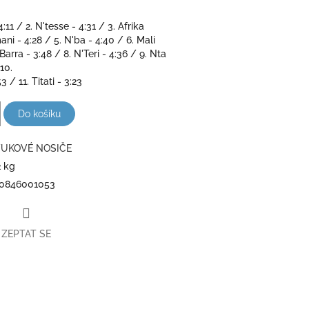
:11 / 2. N'tesse - 4:31 / 3. Afrika
mani - 4:28 / 5. N'ba - 4:40 / 6. Mali
 Barra - 3:48 / 8. N'Teri - 4:36 / 9. Nta
/10.
 / 11. Titati - 3:23
Do košíku
UKOVÉ NOSIČE
2 kg
0846001053
ZEPTAT SE
book