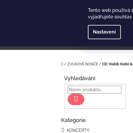
Přejít
na
Tento web používá 
obsah
vyjadřujete souhlas 
Nastavení
Domů
/
ZVUKOVÉ NOSIČE
/
CD: Habib Koité &
P
o
Vyhledávání
s
t
r
Hledat
a
n
n
Kategorie
Přeskočit
í
kategorie
p
KONCERTY