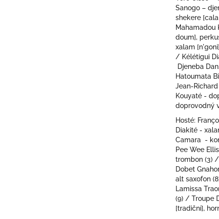
hvězdiček.
Sanogo – dje
shekere [cal
Mahamadou K
doum], perku
xalam [n'goni
/ Kélétigui D
Djeneba Dan
Hatoumata Bi
Jean-Richard
Kouyaté - d
doprovodný 
Hosté: Franço
Diakité - xal
Camara - kong
Pee Wee Ellis
trombon (3) /
Dobet Gnahor
alt saxofon (
Lamissa Traor
(9) / Troupe 
[tradiční], hor