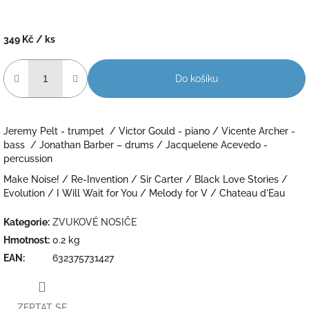
349 Kč
/ ks
Měrná
cena:
Do košíku
Jeremy Pelt - trumpet / Victor Gould - piano / Vicente Archer -
bass / Jonathan Barber – drums / Jacquelene Acevedo -
percussion
Make Noise! / Re-Invention / Sir Carter / Black Love Stories /
Evolution / I Will Wait for You / Melody for V / Chateau d'Eau
Kategorie
:
ZVUKOVÉ NOSIČE
Hmotnost
:
0.2 kg
EAN
:
632375731427
ZEPTAT SE