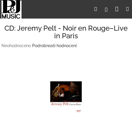
Přejít
Nák
Hledat
Přihlášení
na
obsah
koší
CD: Jeremy Pelt - Noir en Rouge–Live
in Paris
Průměrné
Neohodnoceno
Podrobnosti hodnocení
hodnocení
produktu
je
0,0
z
5
hvězdiček.