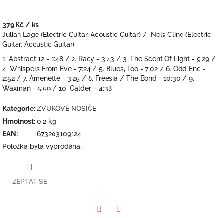
379 Kč
/ ks
Měrná
Julian Lage (Electric Guitar, Acoustic Guitar) / Nels Cline (Electric
cena:
Guitar, Acoustic Guitar)
1. Abstract 12 - 1:48 / 2. Racy - 3:43 / 3. The Scent Of Light - 9:29 /
4. Whispers From Eve - 7:24 / 5. Blues, Too - 7:02 / 6. Odd End -
2:52 / 7. Amenette - 3:25 / 8. Freesia / The Bond - 10:30 / 9.
Waxman - 5:59 / 10. Calder – 4:38
Kategorie
:
ZVUKOVÉ NOSIČE
Hmotnost
:
0.2 kg
EAN
:
673203109124
Položka byla vyprodána…
ZEPTAT SE