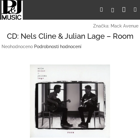
Přejít
Nák
Hledat
Přihlášení
na
obsah
koší
Značka:
Mack Avenue
CD: Nels Cline & Julian Lage – Room
Průměrné
Neohodnoceno
Podrobnosti hodnocení
hodnocení
produktu
je
0,0
z
5
hvězdiček.