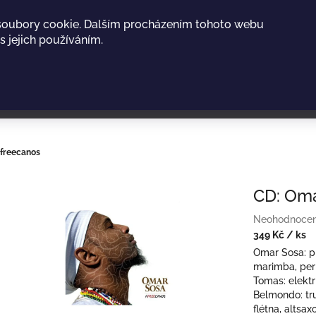
soubory cookie. Dalším procházením tohoto webu
s jejich používáním.
Afreecanos
CD: Oma
Průměrné
Neohodnoce
hodnocení
349 Kč
/ ks
produktu
Měrná
Omar Sosa: pi
je
cena:
marimba, perk
0,0
Tomas: elekt
z
Belmondo: tru
5
flétna, alts