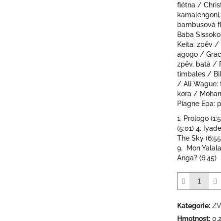
hvězdiček.
flétna / Chri
kamalengoni, 
bambusová fl
Baba Sissoko
Keita: zpěv /
agogo / Grac
zpěv, batá / 
timbales / Bil
/ Ali Wague: 
kora / Moham
Piagne Epa: p
1. Prologo (1:
(5:01) 4. Iyad
The Sky (6:55)
9. Mon Yalala
Anga? (6:45)
Kategorie
:
ZV
Hmotnost
:
0.