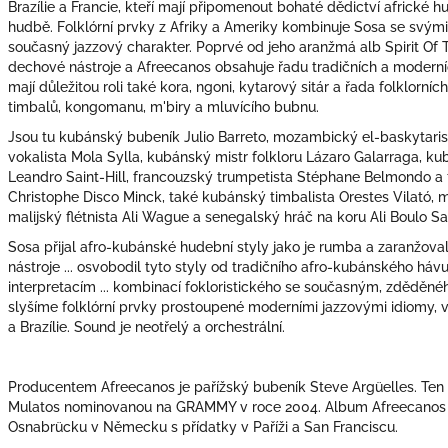
Brazílie a Francie, kteří mají připomenout bohaté dědictví africké 
hudbě. Folklórní prvky z Afriky a Ameriky kombinuje Sosa se svým
současný jazzový charakter. Poprvé od jeho aranžmá alb Spirit Of 
dechové nástroje a Afreecanos obsahuje řadu tradičních a modern
mají důležitou roli také kora, ngoni, kytarový sitár a řada folklorníc
timbalů, kongomanu, m'biry a mluvícího bubnu.
Jsou tu kubánský bubeník Julio Barreto, mozambický el-baskytari
vokalista Mola Sylla, kubánský mistr folkloru Lázaro Galarraga, kub
Leandro Saint-Hill, francouzský trumpetista Stéphane Belmondo a 
Christophe Disco Minck, také kubánský timbalista Orestes Vilató, m
malijský flétnista Ali Wague a senegalský hráč na koru Ali Boulo San
Sosa přijal afro-kubánské hudební styly jako je rumba a zaranžoval
nástroje ... osvobodil tyto styly od tradičního afro-kubánského hávu 
interpretacím ... kombinací fokloristického se současným, zděděné
slyšíme folklórní prvky prostoupené moderními jazzovými idiomy, v
a Brazílie. Sound je neotřelý a orchestrální.
Producentem Afreecanos je pařížský bubeník Steve Argüelles. Te
Mulatos nominovanou na GRAMMY v roce 2004. Album Afreecanos vz
Osnabrücku v Německu s přídatky v Paříži a San Franciscu.