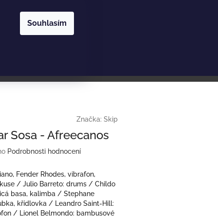
Nákupní
Hledat
Přihlášení
Souhlasím
košík
Značka:
Skip
r Sosa - Afreecanos
no
Podrobnosti hodnocení
ano, Fender Rhodes, vibrafon,
use / Julio Barreto: drums / Childo
ricá basa, kalimba / Stephane
bka, křídlovka / Leandro Saint-Hill:
axofon / Lionel Belmondo: bambusové