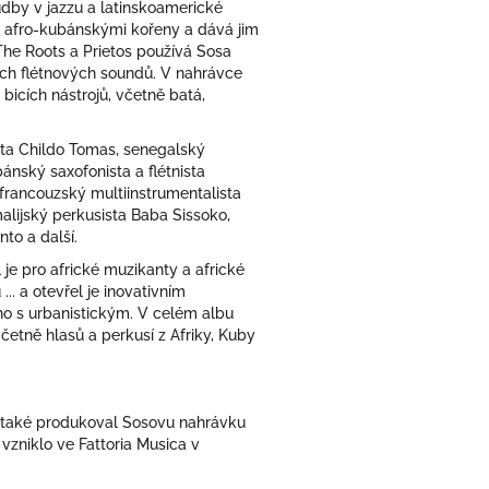
hudby v jazzu a latinskoamerické
i afro-kubánskými kořeny a dává jim
The Roots a Prietos používá Sosa
ích flétnových soundů. V nahrávce
h bicích nástrojů, včetně batá,
sta Childo Tomas, senegalský
ánský saxofonista a flétnista
francouzský multiinstrumentalista
alijský perkusista Baba Sissoko,
to a další.
 je pro africké muzikanty a africké
... a otevřel je inovativním
ho s urbanistickým. V celém albu
četně hlasů a perkusí z Afriky, Kuby
n také produkoval Sosovu nahrávku
niklo ve Fattoria Musica v