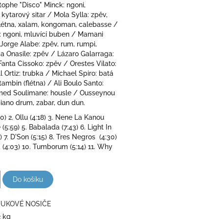
stophe "Disco" Minck: ngoni,
kytarový sitar / Mola Sylla: zpěv,
étna, xalam, kongoman, calebasse /
: ngoni, mluvící buben / Mamani
 Jorge Alabe: zpěv, rum, rumpi,
a Onasile: zpěv / Lázaro Galarraga:
Fanta Cissoko: zpěv / Orestes Vilato:
l Ortiz: trubka / Michael Spiro: batá
tambin (flétna) / Ali Boulo Santo:
ed Soulimane: housle / Ousseynou
iano drum, zabar, dun dun.
50) 2. Ollu (4:18) 3. Nene La Kanou
e (5:59) 5. Babalada (7:43) 6. Light In
 7. D'Son (5:15) 8. Tres Negros (4:30)
 (4:03) 10. Tumborum (5:14) 11. Why
Do košíku
UKOVÉ NOSIČE
2 kg