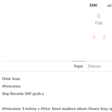
EAN
:
40
TISK
Twitter
Face
Popis
Diskuze
Omar Sosa
Afreecanos
Skip Records SKP 9076-2
Afreecanos. S kořeny v Africe. Nové studiové album Omara Sosy spo