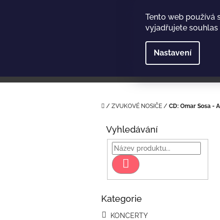
Přejít
na
Tento web používá 
obsah
vyjadřujete souhlas 
Nastavení
Domů
/
ZVUKOVÉ NOSIČE
/
CD: Omar Sosa - 
P
o
Vyhledávání
s
t
r
Hledat
a
n
n
Kategorie
Přeskočit
í
kategorie
p
KONCERTY