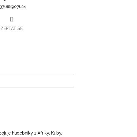
37688907624
ZEPTAT SE
book
juje hudebníky z Afriky, Kuby,