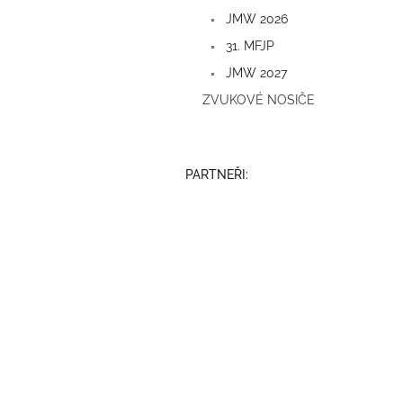
a
JMW 2026
n
e
31. MFJP
l
JMW 2027
ZVUKOVÉ NOSIČE
PARTNEŘI: