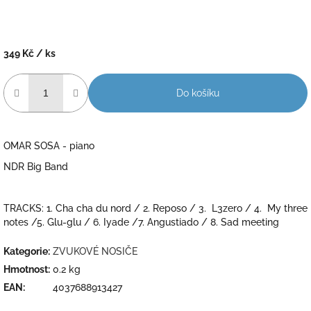
349 Kč
/ ks
Měrná
cena:
Do košíku
OMAR SOSA - piano
NDR Big Band
TRACKS: 1. Cha cha du nord / 2. Reposo / 3. L3zero / 4. My three
notes /5. Glu-glu / 6. Iyade /7. Angustiado / 8. Sad meeting
Kategorie
:
ZVUKOVÉ NOSIČE
Hmotnost
:
0.2 kg
EAN
:
4037688913427