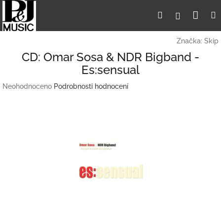
Přejít
Nák
Hledat
Přihlášení
na
obsah
koší
Značka:
Skip
CD: Omar Sosa & NDR Bigband -
Es:sensual
Průměrné
Neohodnoceno
Podrobnosti hodnocení
hodnocení
produktu
je
0,0
z
5
hvězdiček.