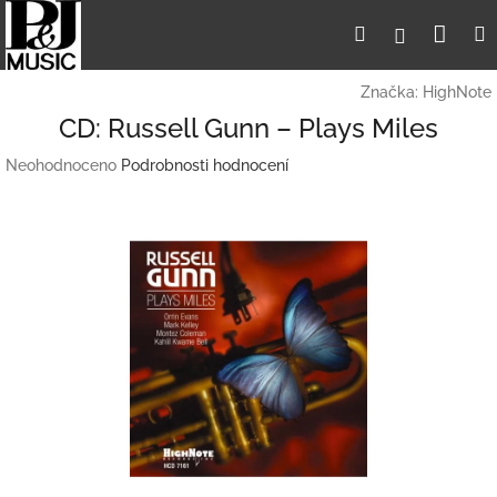
Přejít
Nák
Hledat
Přihlášení
na
obsah
koší
Značka:
HighNote
CD: Russell Gunn – Plays Miles
Průměrné
Neohodnoceno
Podrobnosti hodnocení
hodnocení
produktu
je
0,0
z
5
hvězdiček.