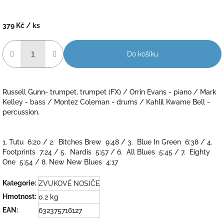
379 Kč
/ ks
Měrná
cena:
Do košíku
Russell Gunn- trumpet, trumpet (FX) / Orrin Evans - piano / Mark
Kelley - bass / Montez Coleman - drums / Kahlil Kwame Bell -
percussion.
1. Tutu 6:20 / 2. Bitches Brew 9:48 / 3. Blue In Green 6:38 / 4.
Footprints 7:24 / 5. Nardis 5:57 / 6. All Blues 5:45 / 7. Eighty
One 5:54 / 8. New New Blues 4:17
Kategorie
:
ZVUKOVÉ NOSIČE
Hmotnost
:
0.2 kg
EAN
:
632375716127