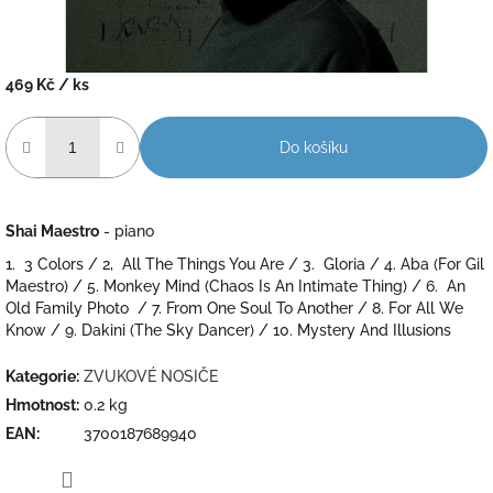
469 Kč
/ ks
Měrná
cena:
Do košíku
Shai Maestro
- piano
1. 3 Colors / 2, All The Things You Are / 3. Gloria / 4. Aba (For Gil
Maestro) / 5. Monkey Mind (Chaos Is An Intimate Thing) / 6. An
Old Family Photo / 7. From One Soul To Another / 8. For All We
Know / 9. Dakini (The Sky Dancer) / 10. Mystery And Illusions
Kategorie
:
ZVUKOVÉ NOSIČE
Hmotnost
:
0.2 kg
EAN
:
3700187689940