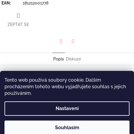
EAN
:
181212001778
ZEPTAT SE
Twitter
Facebook
Popis
Diskuze
Shai Maestro Trio
Tento web používá soubory cookie. Dalším
Untold Stories
procházením tohoto webu vyjadřujete souhlas s jejich
Continuite du Torrent CT 01
používáním.
Z
Nastavení
á
p
a
Souhlasím
t
Copyright 2026
P&J Music
. Všechna práva vyhrazena.
Vytvořil Shoptet