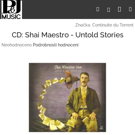
Přejít
Nák
Hledat
Přihlášení
na
obsah
koší
Značka:
Continuite du Torrent
CD: Shai Maestro - Untold Stories
Průměrné
Neohodnoceno
Podrobnosti hodnocení
hodnocení
produktu
je
0,0
z
5
hvězdiček.