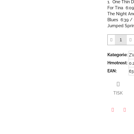
1. One Thin 
5
For Tina 6:09
hvězdiček.
The Night An
Blues 6:39 /
Jumped Sprin
Kategorie
:
Z
Hmotnost
:
0.
EAN
:
63
TISK
Twitter
Face