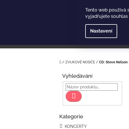
Přejít
na
Tento web používá 
obsah
vyjadřujete souhlas 
Nastavení
Domů
/
ZVUKOVÉ NOSIČE
/
CD: Steve Nelson 
P
o
Vyhledávání
s
t
r
Hledat
a
n
n
Kategorie
Přeskočit
í
kategorie
p
KONCERTY