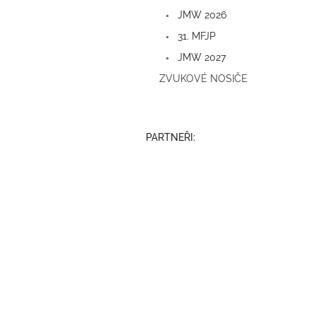
a
JMW 2026
n
e
31. MFJP
l
JMW 2027
ZVUKOVÉ NOSIČE
PARTNEŘI: