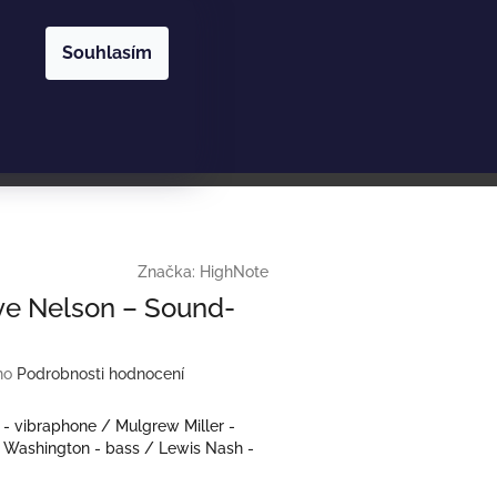
Nákupní
Hledat
Přihlášení
Souhlasím
košík
Značka:
HighNote
ve Nelson – Sound-
no
Podrobnosti hodnocení
- vibraphone / Mulgrew Miller -
r Washington - bass / Lewis Nash -