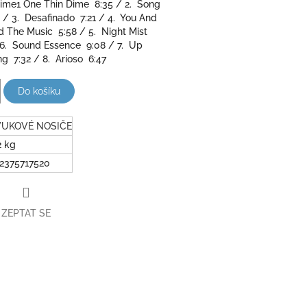
Dime1 One Thin Dime 8:35 / 2. Song
 / 3. Desafinado 7:21 / 4. You And
d The Music 5:58 / 5. Night Mist
 6. Sound Essence 9:08 / 7. Up
g 7:32 / 8. Arioso 6:47
Do košíku
VUKOVÉ NOSIČE
2 kg
2375717520
ZEPTAT SE
book