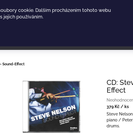
soubory cookie. Dalším procházením tohoto webu
s jejich používáním.
– Sound-Effect
CD: Ste
Effect
Průměrné
Neohodnoce
hodnocení
379 Kč
/ ks
produktu
Měrná
Steve Nelson 
je
cena:
piano / Pete
0,0
drums.
z