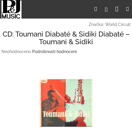
Přejít
Nák
Hledat
Přihlášení
na
obsah
koší
Značka:
World Circuit
CD: Toumani Diabaté & Sidiki Diabaté –
Toumani & Sidiki
Průměrné
Neohodnoceno
Podrobnosti hodnocení
hodnocení
produktu
je
0,0
z
5
hvězdiček.