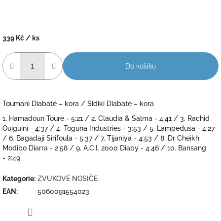
339 Kč
/ ks
Měrná
cena:
Do košíku
Toumani Diabaté – kora / Sidiki Diabaté – kora
1. Hamadoun Toure - 5:21 / 2. Claudia & Salma - 4:41 / 3. Rachid
Ouiguini - 4:37 / 4. Toguna Industries - 3:53 / 5. Lampedusa - 4:27
/ 6. Bagadaji Sirifoula - 5:37 / 7. Tijaniya - 4:53 / 8. Dr Cheikh
Modibo Diarra - 2:58 / 9. A.C.I. 2000 Diaby - 4:46 / 10. Bansang
- 2:49
Kategorie
:
ZVUKOVÉ NOSIČE
EAN
:
5060091554023