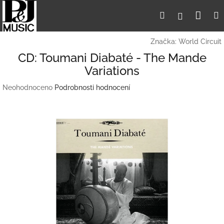
Přejít
Nák
Hledat
Přihlášení
na
obsah
koší
Značka:
World Circuit
CD: Toumani Diabaté - The Mande
Variations
Průměrné
Neohodnoceno
Podrobnosti hodnocení
hodnocení
produktu
je
0,0
z
5
hvězdiček.