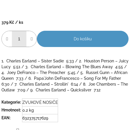
379 Kč
/ ks
Měrná
cena:
Do košíku
1. Charles Earland – Sister Sadie 5:33 / 2. Houston Person – Juicy
Lucy 5:51 / 3. Charles Earland – Blowing The Blues Away 4:55 /
4. Joey DeFranco – The Preacher 5:45 / 5. Russel Gunn – African
Queen 7:33 / 6. Papa'John DeFrancesco – Song For My Father
6:30 / 7. Charles Earland – Strollin' 6:14 / 8. Joe Chambers – The
Outlaw 7:09 / 9. Charles Earland – Quicksilver 7:12
Kategorie
:
ZVUKOVÉ NOSIČE
Hmotnost
:
0.2 kg
EAN
:
632375717629