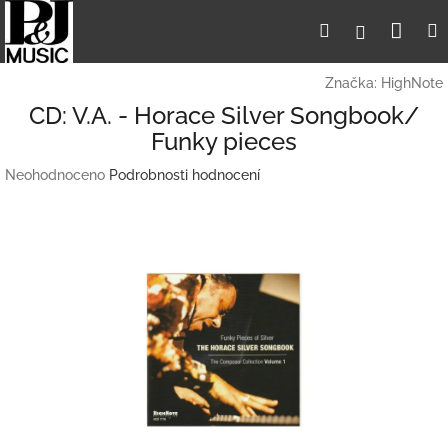
Přejít
Nák
Hledat
Přihlášení
na
obsah
koší
Značka:
HighNote
CD: V.A. - Horace Silver Songbook/
Funky pieces
Průměrné
Neohodnoceno
Podrobnosti hodnocení
hodnocení
produktu
je
0,0
z
5
hvězdiček.