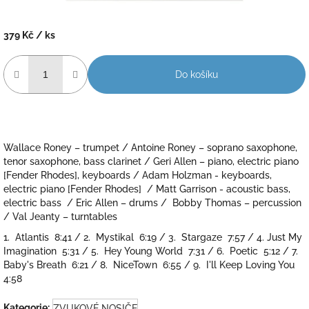
379 Kč
/ ks
Měrná
cena:
Do košíku
Wallace Roney – trumpet / Antoine Roney – soprano saxophone,
tenor saxophone, bass clarinet / Geri Allen – piano, electric piano
[Fender Rhodes], keyboards / Adam Holzman - keyboards,
electric piano [Fender Rhodes] / Matt Garrison - acoustic bass,
electric bass / Eric Allen – drums / Bobby Thomas – percussion
/ Val Jeanty – turntables
1. Atlantis 8:41 / 2. Mystikal 6:19 / 3. Stargaze 7:57 / 4. Just My
Imagination 5:31 / 5. Hey Young World 7:31 / 6. Poetic 5:12 / 7.
Baby's Breath 6:21 / 8. NiceTown 6:55 / 9. I'll Keep Loving You
4:58
Kategorie
:
ZVUKOVÉ NOSIČE