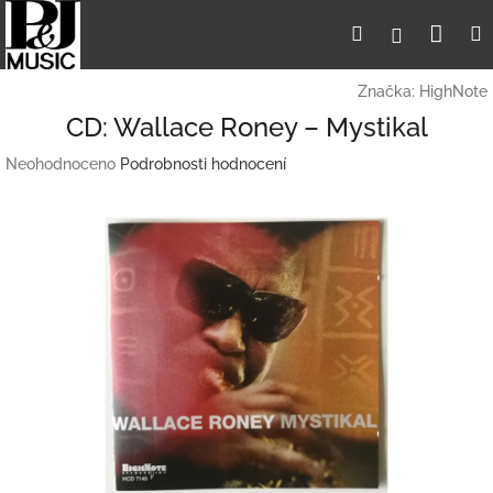
Přejít
Nák
Hledat
Přihlášení
na
obsah
koší
Značka:
HighNote
CD: Wallace Roney – Mystikal
Průměrné
Neohodnoceno
Podrobnosti hodnocení
hodnocení
produktu
je
0,0
z
5
hvězdiček.