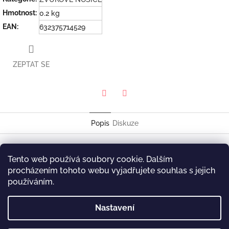
Hmotnost
:
0.2 kg
EAN
:
632375714529
ZEPTAT SE
Twitter
Facebook
Popis
Diskuze
Wallace Roney
Tento web používá soubory cookie. Dalším
Mystikal
procházením tohoto webu vyjadřujete souhlas s jejich
HighNote HCD 7145
používáním.
Z
Nastavení
á
p