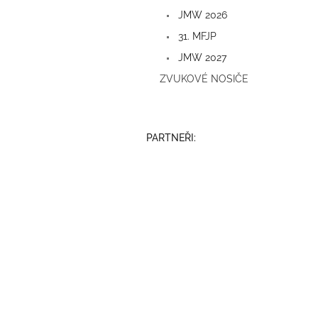
a
JMW 2026
n
e
31. MFJP
l
JMW 2027
ZVUKOVÉ NOSIČE
PARTNEŘI: