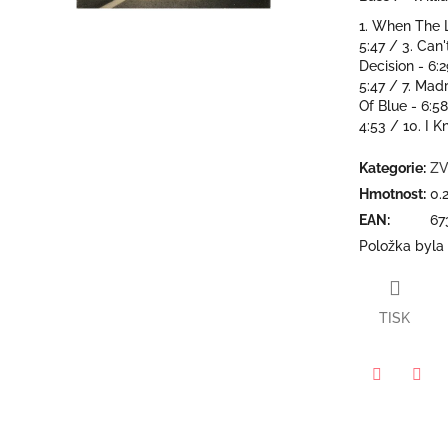
5
1. When The L
hvězdiček.
5:47 / 3. Can
Decision - 6:2
5:47 / 7. Ma
Of Blue - 6:5
4:53 / 10. I K
Kategorie
:
ZV
Hmotnost
:
0.
EAN
:
67
Položka byla
TISK
Twitter
Face