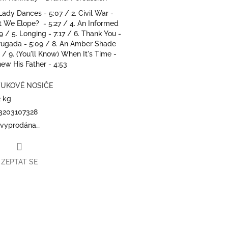
ady Dances - 5:07 / 2. Civil War -
't We Elope? - 5:27 / 4. An Informed
9 / 5. Longing - 7:17 / 6. Thank You -
drugada - 5:09 / 8. An Amber Shade
8 / 9. (You'll Know) When It's Time -
new His Father - 4:53
UKOVÉ NOSIČE
2 kg
3203107328
 vyprodána…
ZEPTAT SE
book