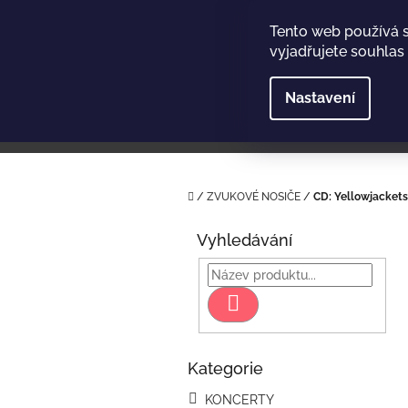
Přejít
na
Tento web používá 
obsah
vyjadřujete souhlas 
Nastavení
Domů
/
ZVUKOVÉ NOSIČE
/
CD: Yellowjackets 
P
o
Vyhledávání
s
t
r
Hledat
a
n
n
Kategorie
Přeskočit
í
kategorie
p
KONCERTY