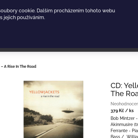
soubory cookie. Dalším procházením tohoto webu
s jejich používáním.
‎– A Rise In The Road
CD: Yell
The Ro
Průměrné
Neohodnoce
hodnocení
379 Kč
/ ks
produktu
Měrná
Bob Mintzer 
je
cena:
Akinmusire (t
0,0
Ferrante - Pi
z
Bass / Willi