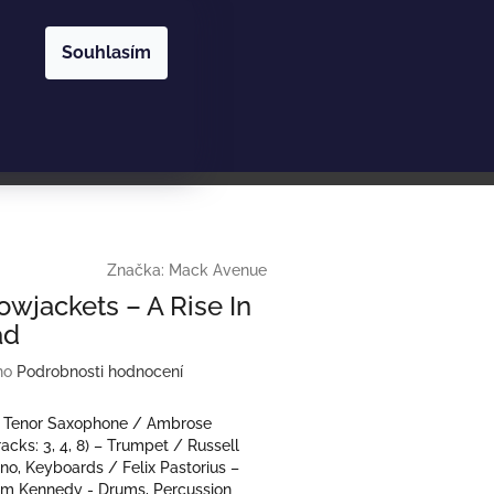
Nákupní
Hledat
Přihlášení
Souhlasím
košík
Značka:
Mack Avenue
owjackets ‎– A Rise In
ad
no
Podrobnosti hodnocení
- Tenor Saxophone / Ambrose
racks: 3, 4, 8) – Trumpet / Russell
ano, Keyboards / Felix Pastorius –
am Kennedy - Drums, Percussion