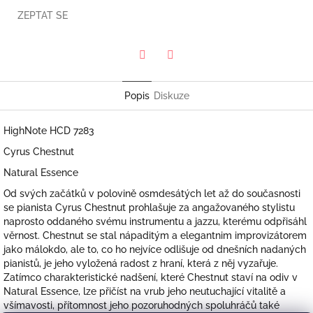
ZEPTAT SE
Twitter
Facebook
Popis
Diskuze
HighNote HCD 7283
Cyrus Chestnut
Natural Essence
Od svých začátků v polovině osmdesátých let až do současnosti
se pianista Cyrus Chestnut prohlašuje za angažovaného stylistu
naprosto oddaného svému instrumentu a jazzu, kterému odpřisáhl
věrnost. Chestnut se stal nápaditým a elegantnim improvizátorem
jako málokdo, ale to, co ho nejvíce odlišuje od dnešních nadaných
pianistů, je jeho vyložená radost z hraní, která z něj vyzařuje.
Zatímco charakteristické nadšení, které Chestnut staví na odiv v
Natural Essence, lze přičíst na vrub jeho neutuchající vitalitě a
všímavosti, přítomnost jeho pozoruhodných spoluhráčů také