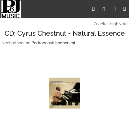
Přejít
Nák
Hledat
Přihlášení
na
obsah
koší
Značka:
HighNote
CD: Cyrus Chestnut - Natural Essence
Průměrné
Neohodnoceno
Podrobnosti hodnocení
hodnocení
produktu
je
0,0
z
5
hvězdiček.