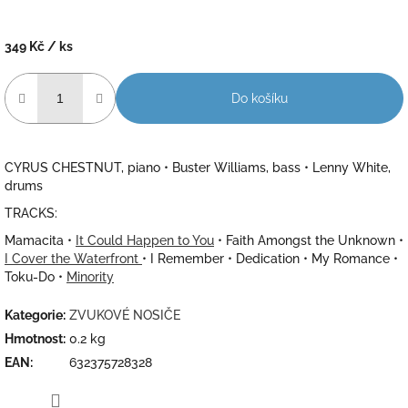
349 Kč
/ ks
Měrná
cena:
Do košíku
CYRUS CHESTNUT, piano • Buster Williams, bass • Lenny White,
drums
TRACKS:
Mamacita •
It Could Happen to You
• Faith Amongst the Unknown •
I Cover the Waterfront
• I Remember • Dedication • My Romance •
Toku-Do •
Minority
Kategorie
:
ZVUKOVÉ NOSIČE
Hmotnost
:
0.2 kg
EAN
:
632375728328