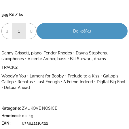
349 Kč
/ ks
Měrná
cena:
Do košíku
Danny Grissett, piano, Fender Rhodes • Dayna Stephens,
saxophones • Vicente Archer, bass • Bill Stewart, drums
TRACKS:
Woody'n You • Lament for Bobby • Prelude to a Kiss • Gallop's
Gallop • Renatus • Just Enough • A Friend Indeed • Digital Big Foot
• Detour Ahead
Kategorie
:
ZVUKOVÉ NOSIČE
Hmotnost
:
0.2 kg
EAN
:
633842216522