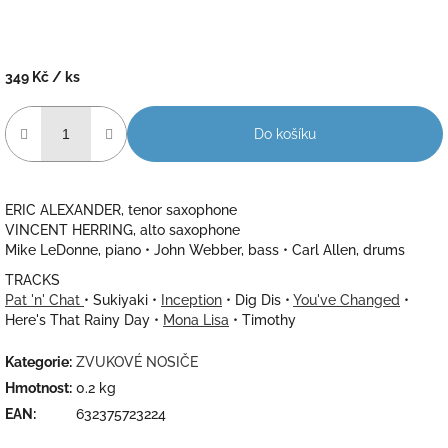
349 Kč
/ ks
Měrná
cena:
Do košíku
ERIC ALEXANDER, tenor saxophone
VINCENT HERRING, alto saxophone
Mike LeDonne, piano • John Webber, bass • Carl Allen, drums
TRACKS
Pat 'n' Chat
• Sukiyaki •
Inception
• Dig Dis •
You've Changed
•
Here's That Rainy Day •
Mona Lisa
• Timothy
Kategorie
:
ZVUKOVÉ NOSIČE
Hmotnost
:
0.2 kg
EAN
:
632375723224