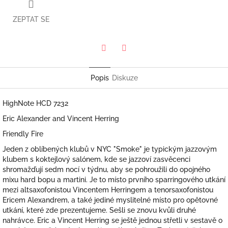
ZEPTAT SE
Twitter
Facebook
Popis
Diskuze
HighNote HCD 7232
Eric Alexander and Vincent Herring
Friendly Fire
Jeden z oblíbených klubů v NYC "Smoke" je typickým jazzovým
klubem s koktejlový salónem, kde se jazzoví zasvěcenci
shromažďují sedm nocí v týdnu, aby se pohroužili do opojného
mixu hard bopu a martini. Je to místo prvního sparringového utkání
mezi altsaxofonistou Vincentem Herringem a tenorsaxofonistou
Ericem Alexandrem, a také jediné myslitelné místo pro opětovné
utkání, které zde prezentujeme. Sešli se znovu kvůli druhé
nahrávce. Eric a Vincent Herring se ještě jednou střetli v sestavě o