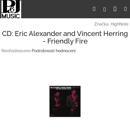
Přejít
Nák
Hledat
Přihlášení
na
obsah
koší
Značka:
HighNote
CD: Eric Alexander and Vincent Herring
- Friendly Fire
Průměrné
Neohodnoceno
Podrobnosti hodnocení
hodnocení
produktu
je
0,0
z
5
hvězdiček.