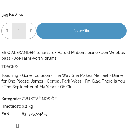
349 Kč
/ ks
Měrná
cena:
Do košíku
ERIC ALEXANDER, tenor sax • Harold Mabern, piano • Jon Webber,
bass • Joe Farnsworth, drums
TRACKS:
Touching
• Gone Too Soon •
The Way She Makes Me Feel
• Dinner
for One Please, James •
Central Park West
• I'm Glad There Is You
• The September of My Years •
Oh Girl
Kategorie
:
ZVUKOVÉ NOSIČE
Hmotnost
:
0.2 kg
EAN
:
632375724825