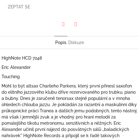
ZEPTAT SE
Twitter
Facebook
Popis
Diskuze
HighNote HCD 7248
Eric Alexander
Touching
Mohl to být altsax Charlieho Parkera, který první přinesl saxofon
do elitního jazzového klubu dříve rezervovaného pro trubku, piano
a bubny. Dnes je zaručeně tenorsax stejně populární a v mnoha
ohledech chlouba jazzu. Je pokládán za razantní a maskulinní díky
průkopnické práci Tranea a dalších jemu podobných, tento nástroj
má však i jemnější zvuk a je vhodný pro hraní melodií za
pomalejšího tikotu metronomu, senzitivních a něžných. Eric
Alexander učinil první nájezd do posvátných sálů „baladických
nahrávek" HighNote Records a připojil se k řadě takových