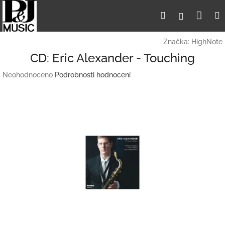
Přejít
Nák
Hledat
Přihlášení
na
obsah
koší
Značka:
HighNote
CD: Eric Alexander - Touching
Průměrné
Neohodnoceno
Podrobnosti hodnocení
hodnocení
produktu
je
0,0
z
5
hvězdiček.