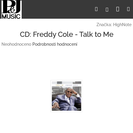
Přejít
Nák
Hledat
Přihlášení
na
obsah
koší
Značka:
HighNote
CD: Freddy Cole - Talk to Me
Průměrné
Neohodnoceno
Podrobnosti hodnocení
hodnocení
produktu
je
0,0
z
5
hvězdiček.