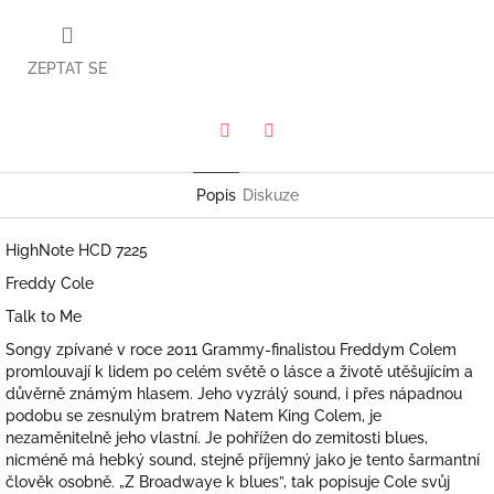
ZEPTAT SE
Twitter
Facebook
Popis
Diskuze
HighNote HCD 7225
Freddy Cole
Talk to Me
Songy zpívané v roce 2011 Grammy-finalistou Freddym Colem
promlouvají k lidem po celém světě o lásce a životě utěšujícím a
důvěrně známým hlasem. Jeho vyzrálý sound, i přes nápadnou
podobu se zesnulým bratrem Natem King Colem, je
nezaměnitelně jeho vlastní. Je pohřížen do zemitosti blues,
nicméně má hebký sound, stejně příjemný jako je tento šarmantní
člověk osobně. „Z Broadwaye k blues”, tak popisuje Cole svůj