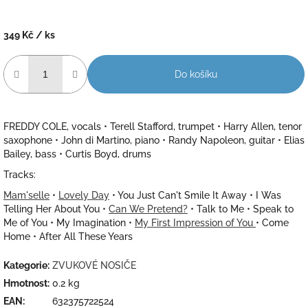
349 Kč
/ ks
Měrná
cena:
Do košíku
FREDDY COLE, vocals • Terell Stafford, trumpet • Harry Allen, tenor
saxophone • John di Martino, piano • Randy Napoleon, guitar • Elias
Bailey, bass • Curtis Boyd, drums
Tracks:
Mam'selle
•
Lovely Day
• You Just Can't Smile It Away • I Was
Telling Her About You •
Can We Pretend?
• Talk to Me • Speak to
Me of You • My Imagination •
My First Impression of You
• Come
Home • After All These Years
Kategorie
:
ZVUKOVÉ NOSIČE
Hmotnost
:
0.2 kg
EAN
:
632375722524