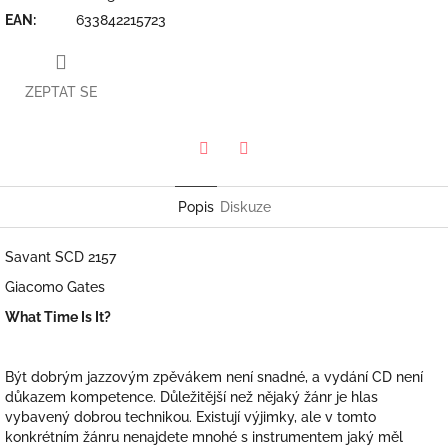
EAN
:
633842215723
ZEPTAT SE
Twitter
Facebook
Popis
Diskuze
Savant SCD 2157
Giacomo Gates
What Time Is It?
Být dobrým jazzovým zpěvákem není snadné, a vydání CD není
důkazem kompetence. Důležitější než nějaký žánr je hlas
vybavený dobrou technikou. Existují výjimky, ale v tomto
konkrétním žánru nenajdete mnohé s instrumentem jaký měl