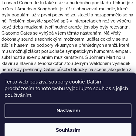
Leonard Cohen. Je tu také otázka hudebního podkladu. Pokud jde
o Great American Songbook, je těžké obnovovat melodie, které
byly populární už v první polovině 20. století a nezapomnělo se na
ně. Problém obvykle spočívá spíš v interpretacích než ve výběru,
když třeba muzikanti tvoří nudné aranže, jen aby byly relevantní.
Giacomo Gates se vyhýbá všem těmto nástrahám. Má vřelý,
dokonalý sound s technickými možnostmi udělat cokoliv se mu
zlíbí s hlasem, za podpory vkusných a přehledných aranží, které
mu umožňují zlákat posluchače sympatickým humorem, empatií,
subtilností a exemplárním muzikantstvím. S Johnem Martino u
klavíru a hlavně s tenorsaxofonistou Jerrym Weldonem výsledek
není nikdy přehnaný, Gates působí fakticky na scéně jako jeden z
nejosobitějších zpěváků. Jeho jedinečný smysl pro frázování a
Tento web používá soubory cookie. Dalším
náznakový styl přednesu songů jako „On a Misty Night”, „I Didn't
Know What Time It Was” a „A Few Bucks Ahead” mu pomohl
procházením tohoto webu vyjadřujete souhlas s jejich
zajistit místo mezi dnešními špičkovými vokalisty.
používáním.
Z
Nastavení
á
p
a
Souhlasím
Copyright 2026
P&J Music
. Všechna práva vyhrazena.
Vytvořil Shoptet