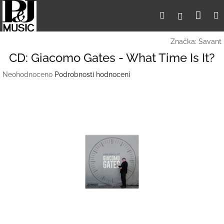
Přejít
Nák
Hledat
Přihlášení
na
obsah
koší
Značka:
Savant
CD: Giacomo Gates - What Time Is It?
Průměrné
Neohodnoceno
Podrobnosti hodnocení
hodnocení
produktu
je
0,0
z
5
hvězdiček.