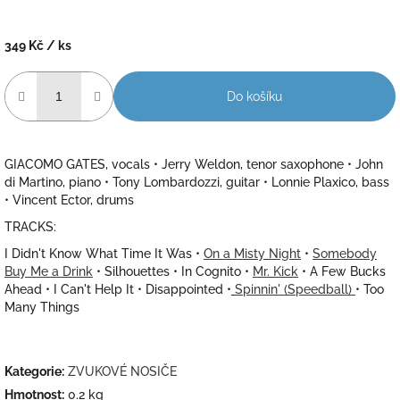
349 Kč
/ ks
Měrná
cena:
Do košíku
GIACOMO GATES, vocals • Jerry Weldon, tenor saxophone • John
di Martino, piano • Tony Lombardozzi, guitar • Lonnie Plaxico, bass
• Vincent Ector, drums
TRACKS:
I Didn't Know What Time It Was •
On a Misty Night
•
Somebody
Buy Me a Drink
• Silhouettes • In Cognito •
Mr. Kick
• A Few Bucks
Ahead • I Can't Help It • Disappointed •
Spinnin' (Speedball)
• Too
Many Things
Kategorie
:
ZVUKOVÉ NOSIČE
Hmotnost
:
0.2 kg