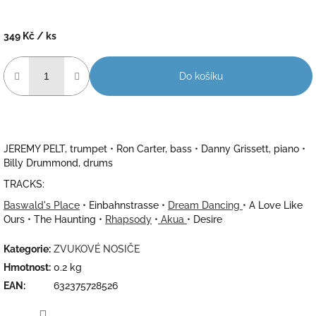
349 Kč
/ ks
Měrná
cena:
Do košíku
JEREMY PELT, trumpet • Ron Carter, bass • Danny Grissett, piano •
Billy Drummond, drums
TRACKS:
Baswald's Place
• Einbahnstrasse •
Dream Dancing
• A Love Like
Ours • The Haunting •
Rhapsody
•
Akua
• Desire
Kategorie
:
ZVUKOVÉ NOSIČE
Hmotnost
:
0.2 kg
EAN
:
632375728526