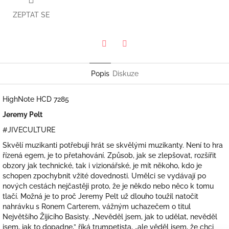
ZEPTAT SE
Twitter
Facebook
Popis
Diskuze
HighNote HCD 7285
Jeremy Pelt
#JIVECULTURE
Skvělí muzikanti potřebují hrát se skvělými muzikanty. Není to hra
řízená egem, je to přetahování. Způsob, jak se zlepšovat, rozšířit
obzory jak technické, tak i vizionářské, je mít někoho, kdo je
schopen zpochybnit vžité dovednosti. Umělci se vydávají po
nových cestách nejčastěji proto, že je někdo nebo něco k tomu
tlačí. Možná je to proč Jeremy Pelt už dlouho toužil natočit
nahrávku s Ronem Carterem, vážným uchazečem o titul
Největšího Žijícího Basisty. „Nevěděl jsem, jak to udělat, nevěděl
jsem, jak to dopadne,” říká trumpetista, „ale věděl jsem, že chci