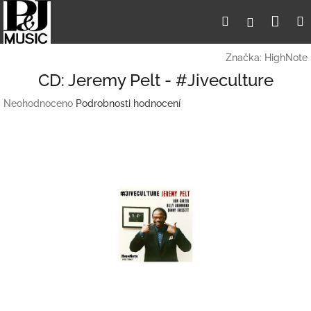
Přejít
Nák
Hledat
Přihlášení
na
obsah
koší
Značka:
HighNote
CD: Jeremy Pelt - #Jiveculture
Průměrné
Neohodnoceno
Podrobnosti hodnocení
hodnocení
produktu
je
0,0
z
5
hvězdiček.