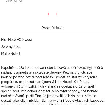
ZEPTAT SE
Twitter
Facebook
Popis
Diskuze
HighNote HCD 7299
Jeremy Pelt
Make Noise!
Kapelník může komandovat nebo laskavě usměrňovat. Výjimečně
nadaný trumpetista a skladatel Jeremy Pelt na vrcholu své
kariéry, po více než dvacetileté zkušenosti se stal velkorysou a
podpůrnou osobností a strůjcem „Make Noise!” Od Peltou
vybraných čtyř muzikálních krajanů se očekávalo, že přispějí
spolehlivou uměleckou identitou a hojnými nápady, což bohatě
nad očekávání splnili. Tím, že jim dovolil se blýsknout, sám se
dostal, jako jejich intuitivní lídr, na výsluní. Vedle vlastních kapel od