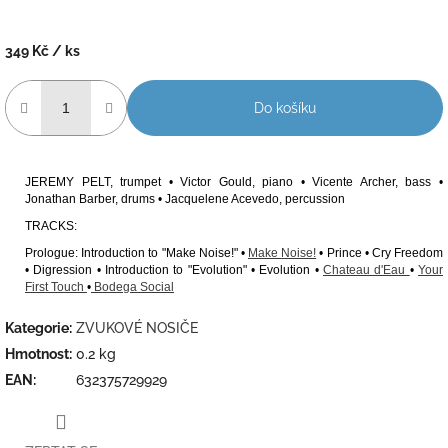
349 Kč
/ ks
Měrná
cena:
Do košíku
JEREMY PELT, trumpet • Victor Gould, piano • Vicente Archer, bass •
Jonathan Barber, drums • Jacquelene Acevedo, percussion
TRACKS:
Prologue: Introduction to "Make Noise!" •
Make
Noise!
• Prince • Cry Freedom
• Digression • Introduction to "Evolution" • Evolution •
Chateau d'Eau
•
Your
First Touch
•
Bodega Social
Kategorie
:
ZVUKOVÉ NOSIČE
Hmotnost
:
0.2 kg
EAN
:
632375729929