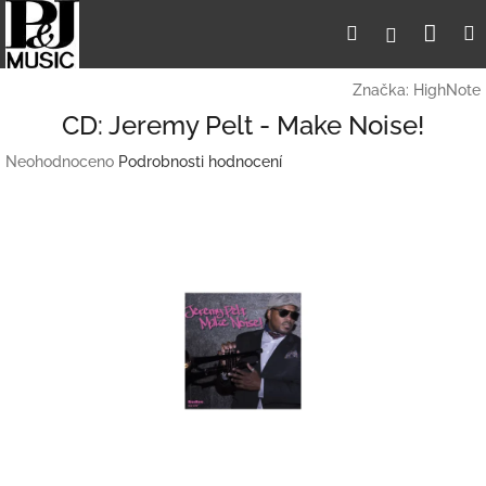
Přejít
Nák
Hledat
Přihlášení
na
obsah
koší
Značka:
HighNote
CD: Jeremy Pelt - Make Noise!
Průměrné
Neohodnoceno
Podrobnosti hodnocení
hodnocení
produktu
je
0,0
z
5
hvězdiček.