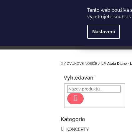
Přejít
na
Tento web používá 
obsah
vyjadřujete souhlas 
Nastavení
Domů
/
ZVUKOVÉ NOSIČE
/
LP: Alela Diane -
P
o
Vyhledávání
s
t
r
Hledat
a
n
n
Kategorie
Přeskočit
í
kategorie
p
KONCERTY