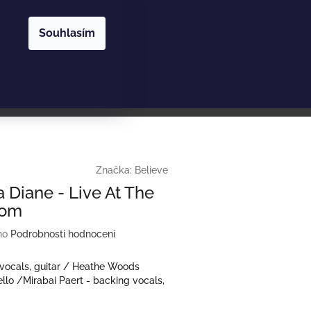
Nákupní
Hledat
Přihlášení
Souhlasím
košík
Značka:
Believe
a Diane - Live At The
oom
no
Podrobnosti hodnocení
 vocals, guitar / Heathe Woods
ello /Mirabai Paert - backing vocals,