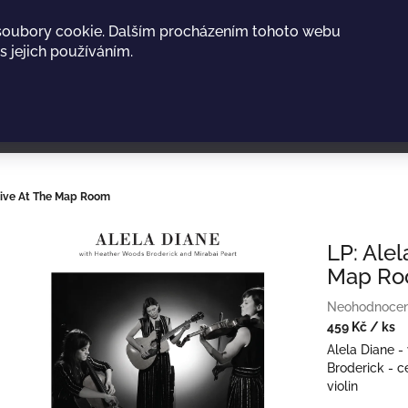
soubory cookie. Dalším procházením tohoto webu
s jejich používáním.
 Live At The Map Room
LP: Alel
Map R
Průměrné
Neohodnoce
hodnocení
459 Kč
/ ks
produktu
Měrná
Alela Diane -
je
cena:
Broderick - c
0,0
violin
z