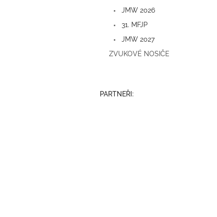
a
JMW 2026
n
e
31. MFJP
l
JMW 2027
ZVUKOVÉ NOSIČE
PARTNEŘI: