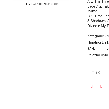
A:
1. The Thr
5
Lace /
4. Ta
hvězdiček.
Mama
B:
1. Tired Fe
& Shadows 
Divine
6 My E
Kategorie
:
ZV
Hmotnost
:
1 
EAN
:
37
Položka byla
TISK
Twitter
Face