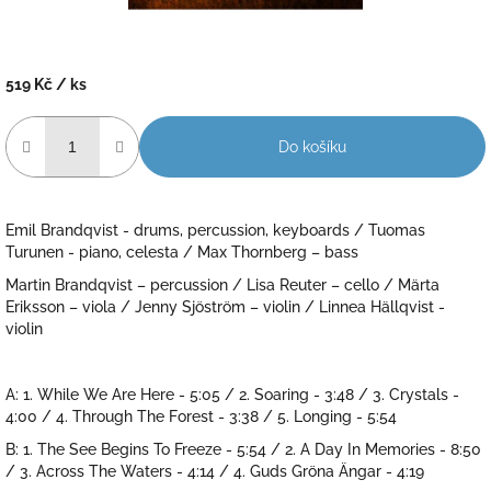
519 Kč
/ ks
Měrná
cena:
Do košíku
Emil Brandqvist - drums, percussion, keyboards / Tuomas
Turunen - piano, celesta / Max Thornberg – bass
Martin Brandqvist – percussion / Lisa Reuter – cello / Märta
Eriksson – viola / Jenny Sjöström – violin / Linnea Hällqvist -
violin
A: 1. While We Are Here - 5:05 / 2. Soaring - 3:48 / 3. Crystals -
4:00 / 4. Through The Forest - 3:38 / 5. Longing - 5:54
B: 1. The See Begins To Freeze - 5:54 / 2. A Day In Memories - 8:50
/ 3. Across The Waters - 4:14 / 4. Guds Gröna Ängar - 4:19