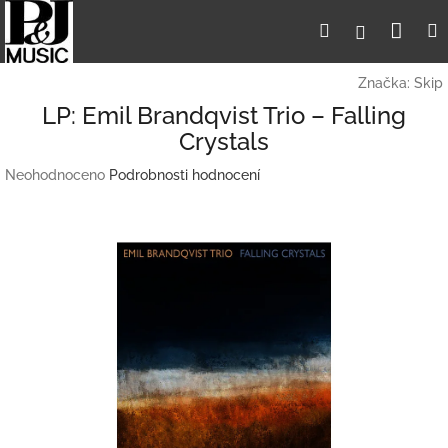
Přejít
Nák
Hledat
Přihlášení
na
obsah
koší
Značka:
Skip
LP: Emil Brandqvist Trio – Falling
Crystals
Průměrné
Neohodnoceno
Podrobnosti hodnocení
hodnocení
produktu
je
0,0
z
5
hvězdiček.