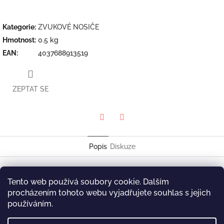
Kategorie
:
ZVUKOVÉ NOSIČE
Hmotnost
:
0.5 kg
EAN
:
4037688913519
ZEPTAT SE
Twitter
Facebook
Popis
Diskuze
Emil Brandqvist Trio
Tento web používá soubory cookie. Dalším
Falling Crystals
procházením tohoto webu vyjadřujete souhlas s jejich
Skip Records SKL 9135-1
používáním.