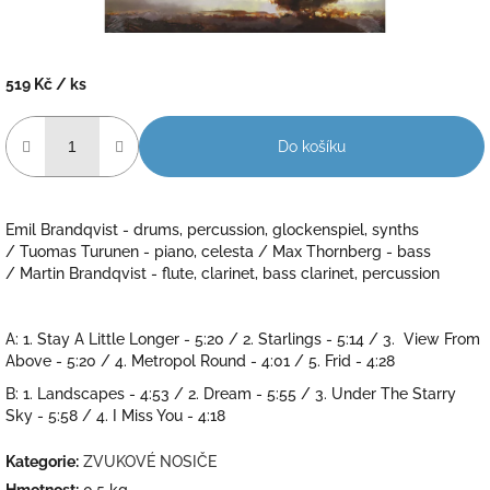
519 Kč
/ ks
Měrná
cena:
Do košíku
Emil Brandqvist - drums, percussion, glockenspiel, synths
/ Tuomas Turunen - piano, celesta / Max Thornberg - bass
/ Martin Brandqvist - flute, clarinet, bass clarinet, percussion
A: 1. Stay A Little Longer - 5:20 / 2. Starlings - 5:14 / 3. View From
Above - 5:20 / 4. Metropol Round - 4:01 / 5. Frid - 4:28
B: 1. Landscapes - 4:53 / 2. Dream - 5:55 / 3. Under The Starry
Sky - 5:58 / 4. I Miss You - 4:18
Kategorie
:
ZVUKOVÉ NOSIČE
Hmotnost
:
0.5 kg