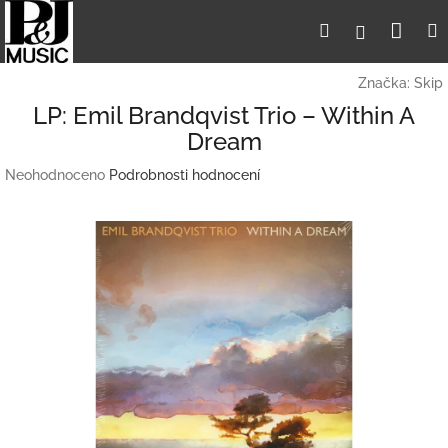
Přejít
Nák
Hledat
Přihlášení
na
obsah
koší
Značka:
Skip
LP: Emil Brandqvist Trio – Within A
Dream
Průměrné
Neohodnoceno
Podrobnosti hodnocení
hodnocení
produktu
je
0,0
z
5
hvězdiček.