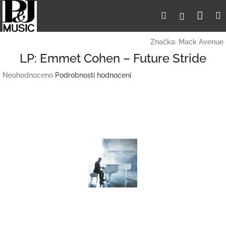
Přejít
Nák
Hledat
Přihlášení
na
obsah
koší
Značka:
Mack Avenue
LP: Emmet Cohen – Future Stride
Průměrné
Neohodnoceno
Podrobnosti hodnocení
hodnocení
produktu
je
0,0
z
5
hvězdiček.