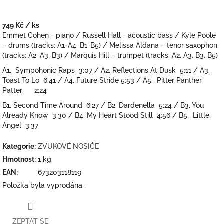
749 Kč
/ ks
Měrná
Emmet Cohen - piano / Russell Hall - acoustic bass / Kyle Poole
cena:
– drums (tracks: A1-A4, B1-B5) / Melissa Aldana – tenor saxophon
(tracks: A2, A3, B3) / Marquis Hill – trumpet (tracks: A2, A3, B3, B5)
A1. Sympohonic Raps 3:07 / A2. Reflections At Dusk 5:11 / A3.
Toast To Lo 6:41 / A4. Future Stride 5:53 / A5. Pitter Panther
Patter 2:24
B1. Second Time Around 6:27 / B2. Dardenella 5:24 / B3. You
Already Know 3:30 / B4. My Heart Stood Still 4:56 / B5. Little
Angel 3:37
Kategorie
:
ZVUKOVÉ NOSIČE
Hmotnost
:
1 kg
EAN
:
673203118119
Položka byla vyprodána…
ZEPTAT SE