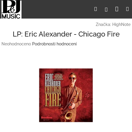
Přejít
Nák
Hledat
Přihlášení
na
obsah
koší
Značka:
HighNote
LP: Eric Alexander - Chicago Fire
Průměrné
Neohodnoceno
Podrobnosti hodnocení
hodnocení
produktu
je
0,0
z
5
hvězdiček.