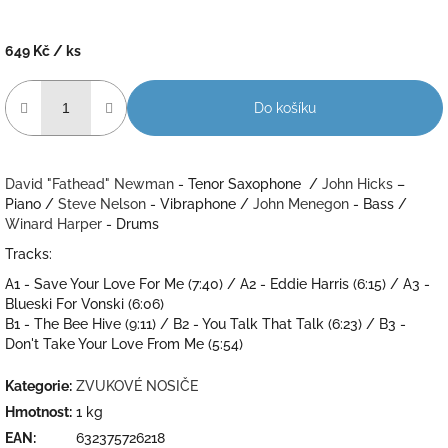
649 Kč
/ ks
Měrná
cena:
Do košíku
David "Fathead" Newman
- Tenor Saxophone /
John Hicks
–
Piano /
Steve Nelson
- Vibraphone /
John Menegon
- Bass /
Winard Harper
- Drums
Tracks:
A1 - Save Your Love For Me (7:40) /
A2 - Eddie Harris (6:15) /
A3 -
Blueski For Vonski (6:06)
B1 - The Bee Hive (9:11) /
B2 - You Talk That Talk (6:23) /
B3 -
Don't Take Your Love From Me (5:54)
Kategorie
:
ZVUKOVÉ NOSIČE
Hmotnost
:
1 kg
EAN
:
632375726218