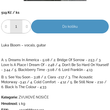
519 Kč
/ ks
Měrná
cena:
Do košíku
Luka Bloom – vocals, guitar
A: 1. Dreams In America - 5:08 / 2. Bridge Of Sorrow - 2:53 / 3.
Love Is A Place I Dream Of - 2:48 / 4. Don't Be So Hard On Yourself
- 3:44 / 5. Blackberry Time -3:08 / 6. Lord Franklin - 4:13
B: 1. See You Soon - 3:28 / 2. Ciara -2:17 / 3. The Acoustic
Motorway -3:41 / 4. Cold Comfort - 4:12 / 5. Be Still Now - 2:10 /
6. Black Is The Colour - 4:33
Kategorie
:
ZVUKOVÉ NOSIČE
Hmotnost
:
1 kg
EAN
:
4037688909413