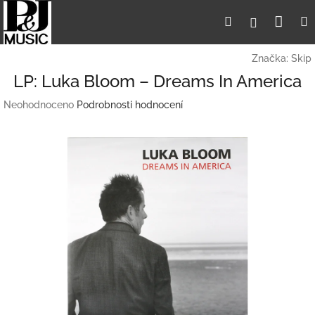
Přejít
Nák
Hledat
Přihlášení
na
obsah
koší
Značka:
Skip
LP: Luka Bloom – Dreams In America
Průměrné
Neohodnoceno
Podrobnosti hodnocení
hodnocení
produktu
je
0,0
z
5
hvězdiček.