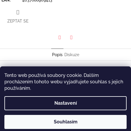
ZEPTAT SE
Twitter
Facebook
Popis
Diskuze
Luka Bloom
Tento web používá soubory cookie. Dalším
Dreams In America
procházením tohoto webu vyjadřujete souhlas s jejich
Skip Records SKL 9094-1
používáním.
Z
Nastavení
á
p
a
Souhlasím
t
Copyright 2026
P&J Music
. Všechna práva vyhrazena.
Vytvořil Shoptet