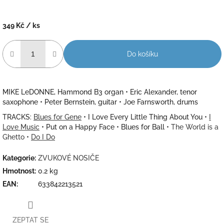
349 Kč
/ ks
Měrná
cena:
Do košíku
MIKE LeDONNE, Hammond B3 organ • Eric Alexander, tenor
saxophone • Peter Bernstein, guitar • Joe Farnsworth, drums
TRACKS:
Blues for Gene
• I Love Every Little Thing About You •
I
Love Music
• Put on a Happy Face • Blues for Ball •
The World is a
Ghetto
•
Do I Do
Kategorie
:
ZVUKOVÉ NOSIČE
Hmotnost
:
0.2 kg
EAN
:
633842213521
ZEPTAT SE