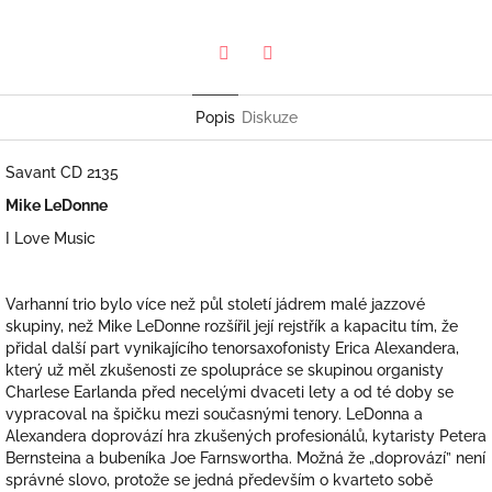
Twitter
Facebook
Popis
Diskuze
Savant CD 2135
Mike LeDonne
I Love Music
Varhanní trio bylo více než půl století jádrem malé jazzové
skupiny, než Mike LeDonne rozšířil její rejstřík a kapacitu tím, že
přidal další part vynikajícího tenorsaxofonisty Erica Alexandera,
který už měl zkušenosti ze spolupráce se skupinou organisty
Charlese Earlanda před necelými dvaceti lety a od té doby se
vypracoval na špičku mezi současnými tenory. LeDonna a
Alexandera doprovází hra zkušených profesionálů, kytaristy Petera
Bernsteina a bubeníka Joe Farnswortha. Možná že „doprovází” není
správné slovo, protože se jedná především o kvarteto sobě