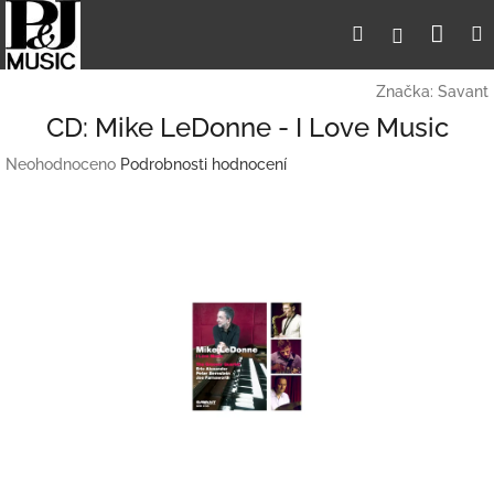
Přejít
Nák
Hledat
Přihlášení
na
obsah
koší
Značka:
Savant
CD: Mike LeDonne - I Love Music
Průměrné
Neohodnoceno
Podrobnosti hodnocení
hodnocení
produktu
je
0,0
z
5
hvězdiček.