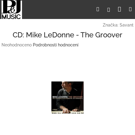
Přejít
Nák
Hledat
Přihlášení
na
obsah
koší
Značka:
Savant
CD: Mike LeDonne - The Groover
Průměrné
Neohodnoceno
Podrobnosti hodnocení
hodnocení
produktu
je
0,0
z
5
hvězdiček.