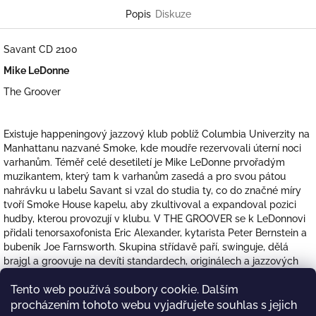
Popis
Diskuze
Savant CD 2100
Mike LeDonne
The Groover
Existuje happeningový jazzový klub poblíž Columbia Univerzity na
Manhattanu nazvané Smoke, kde moudře rezervovali úterní noci
varhanům. Téměř celé desetiletí je Mike LeDonne prvořadým
muzikantem, který tam k varhanům zasedá a pro svou pátou
nahrávku u labelu Savant si vzal do studia ty, co do značné míry
tvoří Smoke House kapelu, aby zkultivoval a expandoval pozici
hudby, kterou provozují v klubu. V THE GROOVER se k LeDonnovi
přidali tenorsaxofonista Eric Alexander, kytarista Peter Bernstein a
bubeník Joe Farnsworth. Skupina střídavě paří, swinguje, dělá
brajgl a groovuje na devíti standardech, originálech a jazzových
melodiích, včetně nového a nikdy nenahraného songu „Little Mary”
Tento web používá soubory cookie. Dalším
skvělého Bennyho Golsona. Umění jazzových varhan nemělo nikdy
lepší sound a za pomoci těchto osmi požehnaných rukou zůstává
procházením tohoto webu vyjadřujete souhlas s jejich