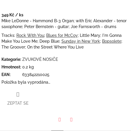
349 Kč
/ ks
Měrná
Mike LeDonne - Hammond B-3 Organ; with Eric Alexander - tenor
cena:
saxophone; Peter Bernstein - guitar; Joe Farnsworth - drums
Tracks:
Rock With You
;
Blues for McCoy
; Little Mary; I'm Gonna
Make You Love Me; Deep Blue;
Sunday in New York
;
Bopsolete
;
The Groover; On the Street Where You Live
Kategorie
:
ZVUKOVÉ NOSIČE
Hmotnost
:
0.2 kg
EAN
:
633842210025
Položka byla vyprodána…
ZEPTAT SE
Twitter
Facebook