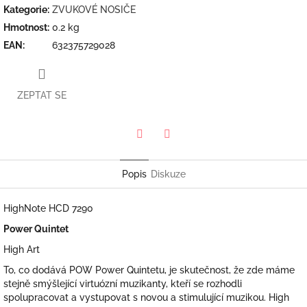
Kategorie
:
ZVUKOVÉ NOSIČE
Hmotnost
:
0.2 kg
EAN
:
632375729028
ZEPTAT SE
Twitter
Facebook
Popis
Diskuze
HighNote HCD 7290
Power Quintet
High Art
To, co dodává POW Power Quintetu, je skutečnost, že zde máme
stejně smýšlející virtuózní muzikanty, kteří se rozhodli
spolupracovat a vystupovat s novou a stimulující muzikou. High