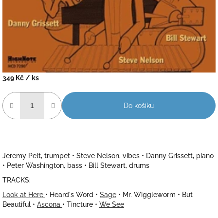
349 Kč
/ ks
Měrná
cena:
Do košíku
Jeremy Pelt, trumpet • Steve Nelson, vibes • Danny Grissett, piano
• Peter Washington, bass • Bill Stewart, drums
TRACKS:
Look at Here
• Heard's Word •
Sage
• Mr. Wiggleworm • But
Beautiful •
Ascona
• Tincture •
We See