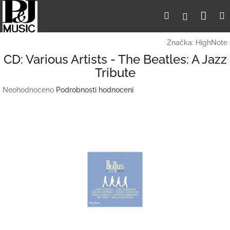
Přejít
Nák
Hledat
Přihlášení
na
obsah
koší
Značka:
HighNote
CD: Various Artists - The Beatles: A Jazz
Tribute
Průměrné
Neohodnoceno
Podrobnosti hodnocení
hodnocení
produktu
je
0,0
z
5
hvězdiček.