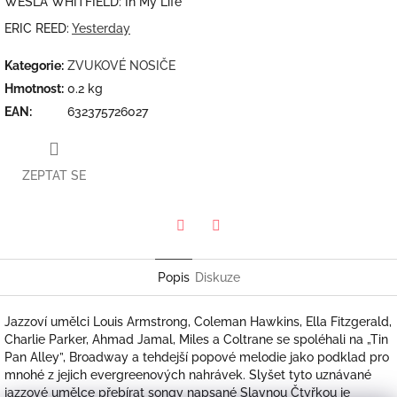
WESLA WHITFIELD: In My Life
ERIC REED:
Yesterday
Kategorie
:
ZVUKOVÉ NOSIČE
Hmotnost
:
0.2 kg
EAN
:
632375726027
ZEPTAT SE
Twitter
Facebook
Popis
Diskuze
Jazzoví umělci Louis Armstrong, Coleman Hawkins, Ella Fitzgerald,
Charlie Parker, Ahmad Jamal, Miles a Coltrane se spoléhali na „Tin
Pan Alley”, Broadway a tehdejší popové melodie jako podklad pro
mnohé z jejich evergreenových nahrávek. Slyšet tyto uznávané
jazzové umělce přebírat songy napsané Slavnou Čtyřkou je